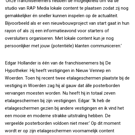
‘Onze franchisenemers hebben de mogelijkheid om via de
studio van RAP Media lokale content te plaatsen zodat zij nog
gemakkelijker én sneller kunnen inspelen op de actualiteit.
Bijvoorbeeld als er een nieuwbouwproject van start gaat in hun
rayon of als zij een informatieavond voor starters of
oversluiters organiseren. Met lokale content kun je nog
persoonlijker met jouw (potentiële) klanten communiceren.’
Edgar Hollander is één van de franchisenemers bij De
Hypotheker. Hij heeft vestigingen in Nieuw Vennep en
Woerden. Toen hij recent twee etalageschermen plaatste bij de
vestiging in Woerden zag hij al gauw dat álle posterborden
vervangen moesten worden. Nu heeft hij in totaal zeven
etalageschermen bij zijn vestigingen. Edgar: ‘Ik heb de
etalageschermen gezien bij andere vestigingen en ik vind het
een mooie en moderne strakke uitstraling hebben. De
vergeelde posterborden voldoen niet meer.’ Op dit moment
wordt er op zijn etalageschermen voornamelijk content